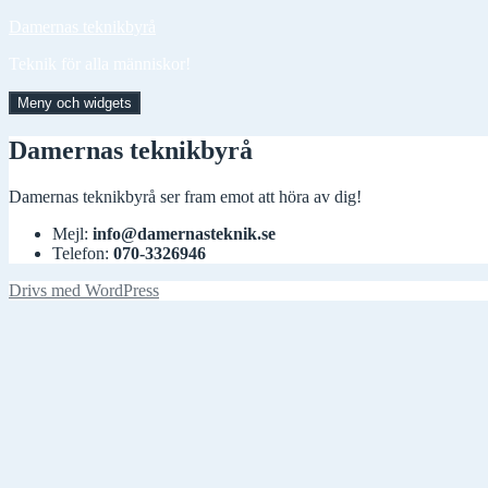
Hoppa
Damernas teknikbyrå
till
Teknik för alla människor!
innehåll
Meny och widgets
Damernas teknikbyrå
Damernas teknikbyrå ser fram emot att höra av dig!
Mejl:
info@damernasteknik.se
Telefon:
070-3326946
Drivs med WordPress